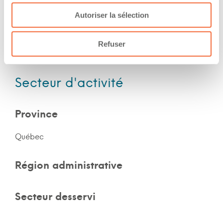
Autoriser la sélection
Nombre d'années d'expériences 7 ans
Le chauffeur a de l'expérience en forêt
Refuser
Le chauffeur a de l'expérience en montagne
Secteur d'activité
Province
Québec
Région administrative
Secteur desservi