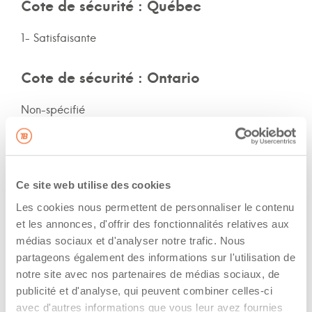
Cote de sécurité : Québec
1- Satisfaisante
Cote de sécurité : Ontario
Non-spécifié
Cote de sécurité: autres provinces
Non-spécifié
Ce site web utilise des cookies
Les cookies nous permettent de personnaliser le contenu
Assurances et immatriculation
et les annonces, d'offrir des fonctionnalités relatives aux
médias sociaux et d'analyser notre trafic. Nous
The driver hold a driving licence from:
partageons également des informations sur l'utilisation de
notre site avec nos partenaires de médias sociaux, de
quebec
publicité et d'analyse, qui peuvent combiner celles-ci
avec d'autres informations que vous leur avez fournies