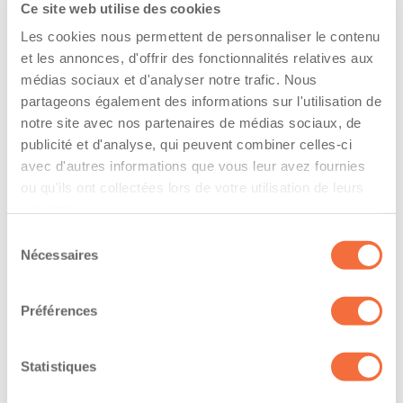
Non-spécifié
Ce site web utilise des cookies
Les cookies nous permettent de personnaliser le contenu
Cote de sécurité : Ontario
et les annonces, d'offrir des fonctionnalités relatives aux
médias sociaux et d'analyser notre trafic. Nous
Non-spécifié
partageons également des informations sur l'utilisation de
notre site avec nos partenaires de médias sociaux, de
Cote de sécurité: autres provinces
publicité et d'analyse, qui peuvent combiner celles-ci
avec d'autres informations que vous leur avez fournies
Non-spécifié
ou qu'ils ont collectées lors de votre utilisation de leurs
services.
Assurances et immatriculation
Sélection
Nécessaires
du
consentement
The driver hold a driving licence from:
Préférences
Has a vehicle registered in the following
province:
Statistiques