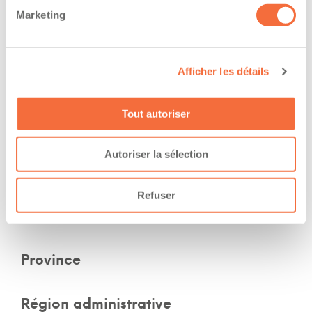
Diplômes et certifications
Marketing
The owner-operator has the ability to
Afficher les détails
work at/during :
Tout autoriser
Expérience
Autoriser la sélection
Nombre d'années d'expériences an
Refuser
Secteur d'activité
Province
Région administrative