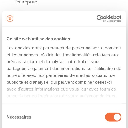
l’entreprise
The driver hold a driving licence from:
quebec
Has a vehicle registered in the following
Ce site web utilise des cookies
province:
Les cookies nous permettent de personnaliser le contenu
et les annonces, d'offrir des fonctionnalités relatives aux
quebec
médias sociaux et d'analyser notre trafic. Nous
partageons également des informations sur l'utilisation de
Diplômes et certifications
notre site avec nos partenaires de médias sociaux, de
publicité et d'analyse, qui peuvent combiner celles-ci
Formations / certifications - Système d'information
avec d'autres informations que vous leur avez fournies
sur les marchandises dangereuses utilisées au
ou qu'ils ont collectées lors de votre utilisation de leurs
travail (SIMDUT)
services.
Formations / certifications - Mention T sur le
Sélection
permis de conduire
Nécessaires
du
Formations / certifications - Mention F sur le
consentement