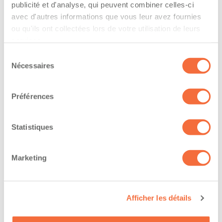
The driver hold a driving licence from:
publicité et d'analyse, qui peuvent combiner celles-ci
avec d'autres informations que vous leur avez fournies
quebec
ou qu'ils ont collectées lors de votre utilisation de leurs
services.
Has a vehicle registered in the following
Sélection
province:
Nécessaires
du
quebec
consentement
Préférences
Diplômes et certifications
Statistiques
The owner-operator has the ability to
work at/during :
Marketing
Jour
Soir
Afficher les détails
Nuit
Fin de semaine