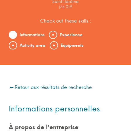
Saint-Jérôme
j7z 0j9
Check out these skills :
Informations
Experience
Activity area
Equipments
Retour aux résultats de recherche
Informations personnelles
À propos de l'entreprise