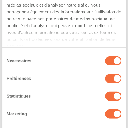
médias sociaux et d'analyser notre trafic. Nous
Veux adhérer aux assurances de la flotte de
partageons également des informations sur l'utilisation de
l’entreprise
notre site avec nos partenaires de médias sociaux, de
publicité et d'analyse, qui peuvent combiner celles-ci
The driver hold a driving licence from:
avec d'autres informations que vous leur avez fournies
quebec
ou qu'ils ont collectées lors de votre utilisation de leurs
services.
Has a vehicle registered in the following
Sélection
province:
Nécessaires
du
consentement
quebec
Préférences
Diplômes et certifications
Statistiques
The owner-operator has the ability to
work at/during :
Marketing
Jour