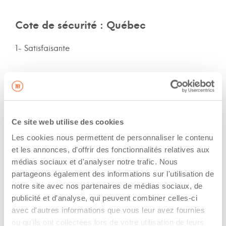
Cote de sécurité : Québec
1- Satisfaisante
Cote de sécurité : Ontario
1- Excellente
Ce site web utilise des cookies
Cote de sécurité: autres provinces
Les cookies nous permettent de personnaliser le contenu
et les annonces, d'offrir des fonctionnalités relatives aux
Non-spécifié
médias sociaux et d'analyser notre trafic. Nous
partageons également des informations sur l'utilisation de
Assurances et immatriculation
notre site avec nos partenaires de médias sociaux, de
publicité et d'analyse, qui peuvent combiner celles-ci
Possède ses propres assurances
avec d'autres informations que vous leur avez fournies
ou qu'ils ont collectées lors de votre utilisation de leurs