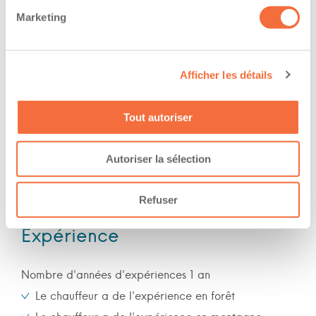
Formations / certifications - Certification de
Marketing
conduite d'un chariot élévateur (cariste)
The owner-operator has the ability to
Afficher les détails
work at/during :
Tout autoriser
Jour
Soir
Autoriser la sélection
Nuit
Fin de semaine
Refuser
Expérience
Nombre d'années d'expériences 1 an
Le chauffeur a de l'expérience en forêt