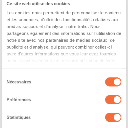
Assurances et immatriculation
Ce site web utilise des cookies
Les cookies nous permettent de personnaliser le contenu
Possède ses propres assurances
et les annonces, d'offrir des fonctionnalités relatives aux
Veux adhérer aux assurances de la flotte de
médias sociaux et d'analyser notre trafic. Nous
l’entreprise
partageons également des informations sur l'utilisation de
The driver hold a driving licence from:
notre site avec nos partenaires de médias sociaux, de
publicité et d'analyse, qui peuvent combiner celles-ci
quebec
avec d'autres informations que vous leur avez fournies
ou qu'ils ont collectées lors de votre utilisation de leurs
Has a vehicle registered in the following
services.
province:
Sélection
Nécessaires
du
quebec
consentement
Diplômes et certifications
Préférences
Formations / certifications - Système d'information
Statistiques
sur les marchandises dangereuses utilisées au
travail (SIMDUT)