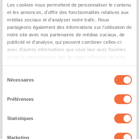
l’entreprise
Les cookies nous permettent de personnaliser le contenu
et les annonces, d'offrir des fonctionnalités relatives aux
The driver hold a driving licence from:
médias sociaux et d'analyser notre trafic. Nous
partageons également des informations sur l'utilisation de
quebec
notre site avec nos partenaires de médias sociaux, de
Has a vehicle registered in the following
publicité et d'analyse, qui peuvent combiner celles-ci
avec d'autres informations que vous leur avez fournies
province:
ou qu'ils ont collectées lors de votre utilisation de leurs
manitoba
services.
Sélection
Diplômes et certifications
Nécessaires
du
consentement
Formations / certifications - Mention F sur le
Préférences
permis de conduire
Formations / certifications - Mention M sur le
permis de conduire
Statistiques
The owner-operator has the ability to
Marketing