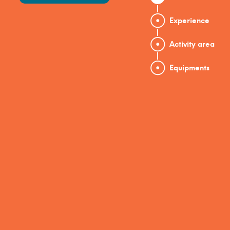
Experience
Activity area
Equipments