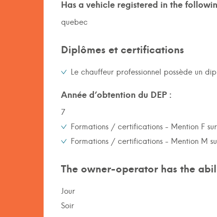
Has a vehicle registered in the followi
quebec
Diplômes et certifications
Le chauffeur professionnel possède un di
Année d’obtention du DEP :
7
Formations / certifications - Mention F su
Formations / certifications - Mention M s
The owner-operator has the abili
Jour
Soir