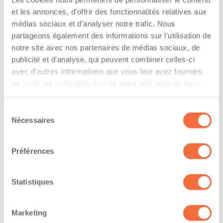
The driver hold a driving licence from:
et les annonces, d'offrir des fonctionnalités relatives aux
quebec
médias sociaux et d'analyser notre trafic. Nous
partageons également des informations sur l'utilisation de
Has a vehicle registered in the following
notre site avec nos partenaires de médias sociaux, de
province:
publicité et d'analyse, qui peuvent combiner celles-ci
avec d'autres informations que vous leur avez fournies
quebec
ou qu'ils ont collectées lors de votre utilisation de leurs
services.
Diplômes et certifications
Sélection
Nécessaires
du
Formations / certifications - Système d'information
consentement
sur les marchandises dangereuses utilisées au
travail (SIMDUT)
Préférences
The owner-operator has the ability to
Statistiques
work at/during :
Marketing
Jour