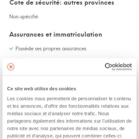
Cote de sécurité: autres provinces
Non-spécifié
Assurances et immatriculation
Possède ses propres assurances
The driver hold a driving licence from:
quebec
Has a vehicle registered in the following
Ce site web utilise des cookies
province:
Les cookies nous permettent de personnaliser le contenu
et les annonces, d'offrir des fonctionnalités relatives aux
quebec
médias sociaux et d'analyser notre trafic. Nous
partageons également des informations sur l'utilisation de
Diplômes et certifications
notre site avec nos partenaires de médias sociaux, de
publicité et d'analyse, qui peuvent combiner celles-ci