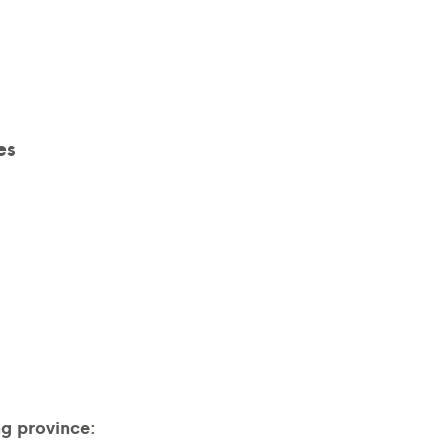
es
ng province: