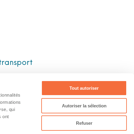
transport
Tout autoriser
ionnalités
formations
Conditions
Facebook
Autoriser la sélection
yse, qui
s ont
Refuser