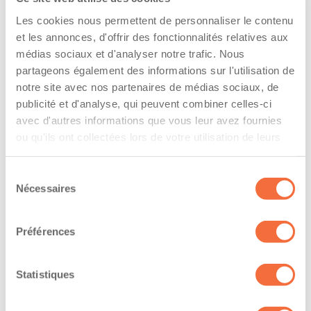
Les cookies nous permettent de personnaliser le contenu
The driver hold a driving licence from:
et les annonces, d'offrir des fonctionnalités relatives aux
médias sociaux et d'analyser notre trafic. Nous
quebec
partageons également des informations sur l'utilisation de
Has a vehicle registered in the following
notre site avec nos partenaires de médias sociaux, de
publicité et d'analyse, qui peuvent combiner celles-ci
province:
avec d'autres informations que vous leur avez fournies
quebec
ou qu'ils ont collectées lors de votre utilisation de leurs
services.
Diplômes et certifications
Sélection
Nécessaires
du
Formations / certifications - Mention F sur le
consentement
permis de conduire
Préférences
The owner-operator has the ability to
Statistiques
work at/during :