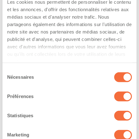
Les cookies nous permettent de personnaliser le contenu
The driver hold a driving licence from:
et les annonces, d'offrir des fonctionnalités relatives aux
médias sociaux et d'analyser notre trafic. Nous
quebec
partageons également des informations sur l'utilisation de
notre site avec nos partenaires de médias sociaux, de
Has a vehicle registered in the following
publicité et d'analyse, qui peuvent combiner celles-ci
province:
avec d'autres informations que vous leur avez fournies
quebec
ou qu'ils ont collectées lors de votre utilisation de leurs
services.
Diplômes et certifications
Sélection
Nécessaires
du
consentement
Formations / certifications - Système d'information
sur les marchandises dangereuses utilisées au
Préférences
travail (SIMDUT)
Formations / certifications - Certification de
conduite d'un chariot élévateur (cariste)
Statistiques
The owner-operator has the ability to
Marketing