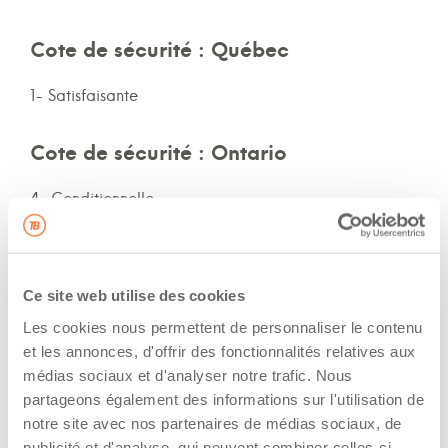
Cote de sécurité : Québec
1- Satisfaisante
Cote de sécurité : Ontario
4- Conditionnelle
Cote de sécurité: autres provinces
Ce site web utilise des cookies
QC
Les cookies nous permettent de personnaliser le contenu
et les annonces, d'offrir des fonctionnalités relatives aux
Assurances et immatriculation
médias sociaux et d'analyser notre trafic. Nous
partageons également des informations sur l'utilisation de
Possède ses propres assurances
notre site avec nos partenaires de médias sociaux, de
publicité et d'analyse, qui peuvent combiner celles-ci