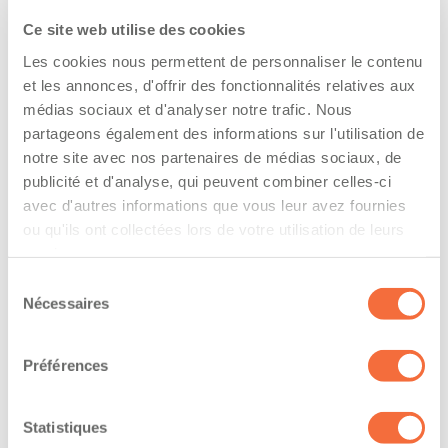
l’entreprise
Ce site web utilise des cookies
The driver hold a driving licence from:
Les cookies nous permettent de personnaliser le contenu
et les annonces, d'offrir des fonctionnalités relatives aux
quebec
médias sociaux et d'analyser notre trafic. Nous
Has a vehicle registered in the following
partageons également des informations sur l'utilisation de
notre site avec nos partenaires de médias sociaux, de
province:
publicité et d'analyse, qui peuvent combiner celles-ci
quebec
avec d'autres informations que vous leur avez fournies
ou qu'ils ont collectées lors de votre utilisation de leurs
services.
Diplômes et certifications
Sélection
Nécessaires
Le chauffeur professionnel possède un diplôme
du
reconnu en conduite de véhicules lourds
consentement
Préférences
Année d’obtention du DEP :
9
Statistiques
Formations / certifications - Transport de