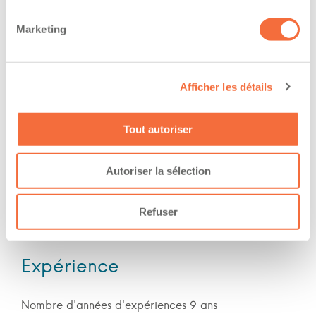
marchandises dangereuses (TMD)
Marketing
Formations / certifications - Mention F sur le
permis de conduire
Formations / certifications - Mention M sur le
permis de conduire
Afficher les détails
The owner-operator has the ability to
Tout autoriser
work at/during :
Autoriser la sélection
Jour
Soir
Refuser
Fin de semaine
Expérience
Nombre d'années d'expériences 9 ans