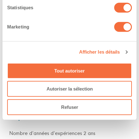
Formations / certifications - Mention F sur le
Statistiques
permis de conduire
Formations / certifications - Mention M sur le
permis de conduire
Marketing
The owner-operator has the ability to
work at/during :
Afficher les détails
Jour
Tout autoriser
Soir
Nuit
Autoriser la sélection
Fin de semaine
Refuser
Expérience
Nombre d'années d'expériences 2 ans