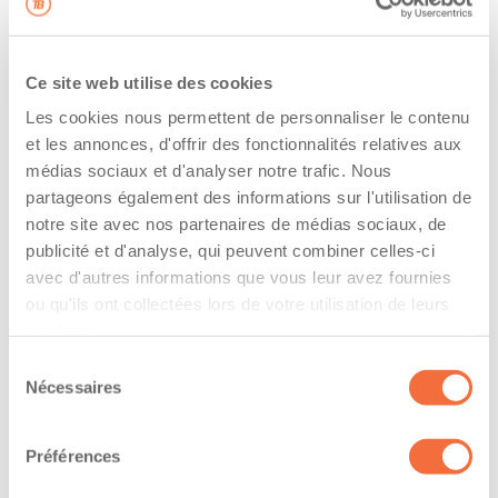
l’entreprise
The driver hold a driving licence from:
Ce site web utilise des cookies
quebec
Les cookies nous permettent de personnaliser le contenu
et les annonces, d'offrir des fonctionnalités relatives aux
Has a vehicle registered in the following
médias sociaux et d'analyser notre trafic. Nous
province:
partageons également des informations sur l'utilisation de
notre site avec nos partenaires de médias sociaux, de
quebec
publicité et d'analyse, qui peuvent combiner celles-ci
avec d'autres informations que vous leur avez fournies
Diplômes et certifications
ou qu'ils ont collectées lors de votre utilisation de leurs
services.
Formations / certifications - Transport de
marchandises dangereuses (TMD)
Sélection
Nécessaires
du
Formations / certifications - Certification de
consentement
conduite d'un chariot élévateur (cariste)
Formations / certifications - Carte pour permis de
Préférences
transport d'explosifs