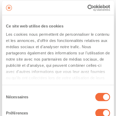
quebec
Has a vehicle registered in the following
province:
Ce site web utilise des cookies
Les cookies nous permettent de personnaliser le contenu
quebec
et les annonces, d'offrir des fonctionnalités relatives aux
médias sociaux et d'analyser notre trafic. Nous
Diplômes et certifications
partageons également des informations sur l'utilisation de
notre site avec nos partenaires de médias sociaux, de
Année d’obtention du DEP :
publicité et d'analyse, qui peuvent combiner celles-ci
avec d'autres informations que vous leur avez fournies
24
ou qu'ils ont collectées lors de votre utilisation de leurs
Formations / certifications - Certification de
services.
conduite d'un chariot élévateur (cariste)
Sélection
Formations / certifications - Mention F sur le
Nécessaires
du
permis de conduire
consentement
Formations / certifications - Mention M sur le
permis de conduire
Préférences