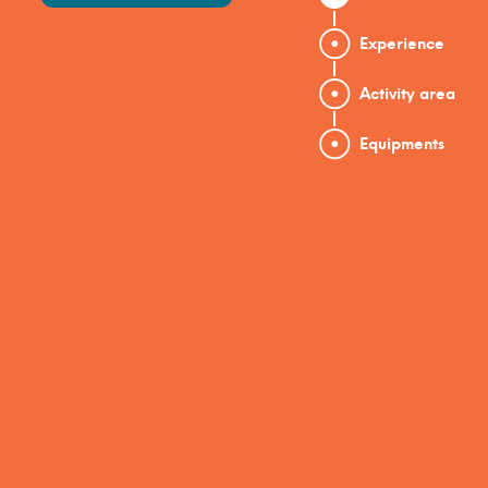
Experience
Activity area
Equipments