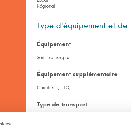
Local
Régional
Type d'équipement et de 
Équipement
Semi-remorque
Équipement supplémentaire
Couchette, PTO,
Type de transport
Benne basculante
Camion/Remorque à plateau avec ride
ookies
Camion/Remorque à plateau fardier