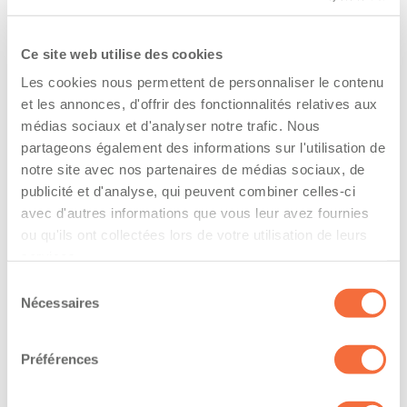
l’entreprise
The driver hold a driving licence from:
Ce site web utilise des cookies
quebec
Les cookies nous permettent de personnaliser le contenu
et les annonces, d'offrir des fonctionnalités relatives aux
Has a vehicle registered in the following
médias sociaux et d'analyser notre trafic. Nous
partageons également des informations sur l'utilisation de
province:
notre site avec nos partenaires de médias sociaux, de
quebec
publicité et d'analyse, qui peuvent combiner celles-ci
avec d'autres informations que vous leur avez fournies
Diplômes et certifications
ou qu'ils ont collectées lors de votre utilisation de leurs
services.
Formations / certifications - Système d'information
Sélection
sur les marchandises dangereuses utilisées au
Nécessaires
du
travail (SIMDUT)
consentement
Formations / certifications - Certification de
Préférences
conduite d'un chariot élévateur (cariste)