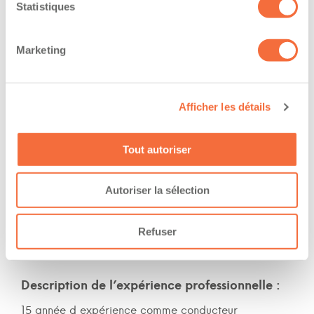
The owner-operator has the ability to
Statistiques
work at/during :
Marketing
Jour
Soir
Nuit
Afficher les détails
Fin de semaine
Tout autoriser
Expérience
Autoriser la sélection
Nombre d'années d'expériences 15 ans
Le chauffeur a de l'expérience en forêt
Refuser
Le chauffeur a de l'expérience en montagne
Description de l’expérience professionnelle :
15 année d expérience comme conducteur