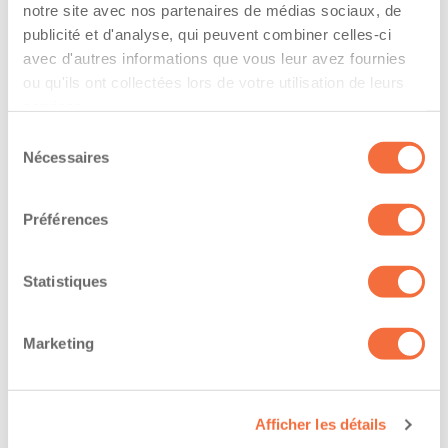
The driver hold a driving licence from:
notre site avec nos partenaires de médias sociaux, de
publicité et d'analyse, qui peuvent combiner celles-ci
quebec
avec d'autres informations que vous leur avez fournies
ou qu'ils ont collectées lors de votre utilisation de leurs
Has a vehicle registered in the following
services.
province:
Sélection
quebec
Nécessaires
du
consentement
Diplômes et certifications
Préférences
Formations / certifications - Système d'information
sur les marchandises dangereuses utilisées au
Statistiques
travail (SIMDUT)
Marketing
The owner-operator has the ability to
work at/during :
Afficher les détails
Jour