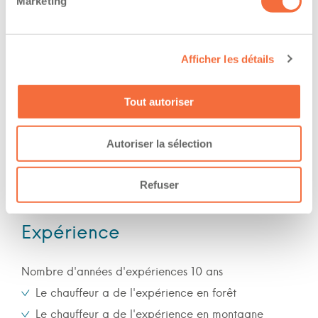
Marketing
Formations / certifications - Mention M sur le
permis de conduire
Afficher les détails
The owner-operator has the ability to
work at/during :
Tout autoriser
Jour
Soir
Autoriser la sélection
Nuit
Fin de semaine
Refuser
Expérience
Nombre d'années d'expériences 10 ans
Le chauffeur a de l'expérience en forêt
Le chauffeur a de l'expérience en montagne