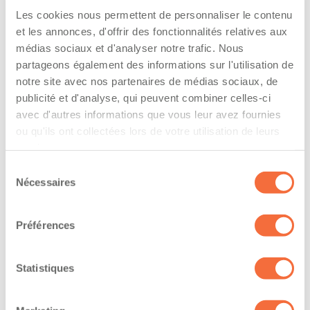
The driver hold a driving licence from:
Les cookies nous permettent de personnaliser le contenu
et les annonces, d'offrir des fonctionnalités relatives aux
quebec
médias sociaux et d'analyser notre trafic. Nous
partageons également des informations sur l'utilisation de
Has a vehicle registered in the following
notre site avec nos partenaires de médias sociaux, de
province:
publicité et d'analyse, qui peuvent combiner celles-ci
avec d'autres informations que vous leur avez fournies
quebec
ou qu'ils ont collectées lors de votre utilisation de leurs
services.
Diplômes et certifications
Sélection
Nécessaires
du
Le chauffeur professionnel possède un diplôme
consentement
reconnu en conduite de véhicules lourds
Préférences
Année d’obtention du DEP :
10
Statistiques
Formations / certifications - Mention F sur le
permis de conduire