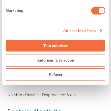
Formations / certifications - Mention F sur le
permis de conduire
Marketing
The owner-operator has the ability to
work at/during :
Afficher les détails
Jour
Tout autoriser
Soir
Nuit
Autoriser la sélection
Fin de semaine
Refuser
Expérience
Nombre d'années d'expériences 3 ans