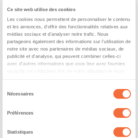
The driver hold a driving licence from:
Ce site web utilise des cookies
quebec
Les cookies nous permettent de personnaliser le contenu
Has a vehicle registered in the following
et les annonces, d'offrir des fonctionnalités relatives aux
médias sociaux et d'analyser notre trafic. Nous
province:
partageons également des informations sur l'utilisation de
quebec
notre site avec nos partenaires de médias sociaux, de
publicité et d'analyse, qui peuvent combiner celles-ci
avec d'autres informations que vous leur avez fournies
Diplômes et certifications
ou qu'ils ont collectées lors de votre utilisation de leurs
services.
Le chauffeur professionnel possède un diplôme
reconnu en conduite de véhicules lourds
Sélection
Nécessaires
du
Année d’obtention du DEP :
consentement
3
Préférences
Formations / certifications - Système d'information
sur les marchandises dangereuses utilisées au
Statistiques
travail (SIMDUT)