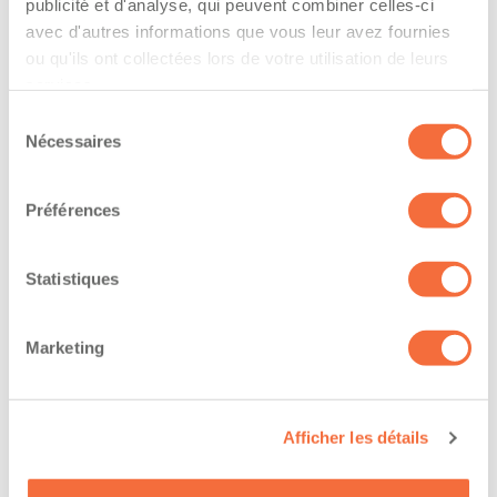
The driver hold a driving licence from:
publicité et d'analyse, qui peuvent combiner celles-ci
avec d'autres informations que vous leur avez fournies
quebec
ou qu'ils ont collectées lors de votre utilisation de leurs
services.
Has a vehicle registered in the following
Sélection
province:
Nécessaires
du
quebec
consentement
Préférences
Diplômes et certifications
Statistiques
The owner-operator has the ability to
work at/during :
Marketing
Jour
Soir
Afficher les détails
Nuit