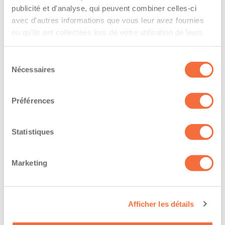
The driver hold a driving licence from:
publicité et d'analyse, qui peuvent combiner celles-ci
quebec
avec d'autres informations que vous leur avez fournies
ou qu'ils ont collectées lors de votre utilisation de leurs
Has a vehicle registered in the following
services.
province:
Sélection
Nécessaires
du
quebec
consentement
Préférences
Diplômes et certifications
Statistiques
The owner-operator has the ability to
work at/during :
Marketing
Jour
Soir
Afficher les détails