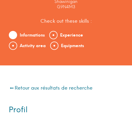
Shawinigan
G9N4M3
Check out these skills :
Informations
Experience
Activity area
Equipments
Retour aux résultats de recherche
Profil