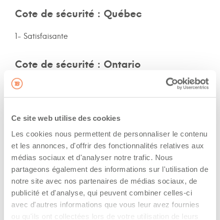
Cote de sécurité : Québec
1- Satisfaisante
Cote de sécurité : Ontario
Non-spécifié
Cote de sécurité: autres provinces
Ce site web utilise des cookies
Les cookies nous permettent de personnaliser le contenu
Non-spécifié
et les annonces, d'offrir des fonctionnalités relatives aux
médias sociaux et d'analyser notre trafic. Nous
Assurances et immatriculation
partageons également des informations sur l'utilisation de
notre site avec nos partenaires de médias sociaux, de
Possède ses propres assurances
publicité et d'analyse, qui peuvent combiner celles-ci
avec d'autres informations que vous leur avez fournies
The driver hold a driving licence from:
ou qu'ils ont collectées lors de votre utilisation de leurs