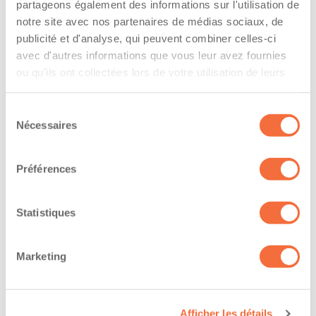
l’entreprise
partageons également des informations sur l'utilisation de
notre site avec nos partenaires de médias sociaux, de
The driver hold a driving licence from:
publicité et d'analyse, qui peuvent combiner celles-ci
avec d'autres informations que vous leur avez fournies
quebec
ou qu'ils ont collectées lors de votre utilisation de leurs
services.
Has a vehicle registered in the following
Sélection
province:
Nécessaires
du
quebec
consentement
Préférences
Diplômes et certifications
Statistiques
Formations / certifications - Transport de
marchandises dangereuses (TMD)
Formations / certifications - Mention T sur le
Marketing
permis de conduire
Formations / certifications - Mention F sur le
permis de conduire
Afficher les détails