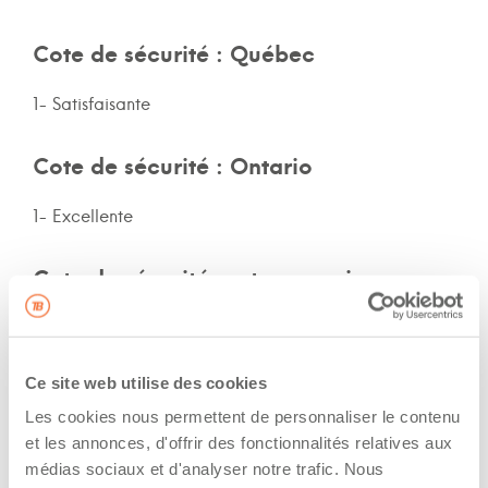
Cote de sécurité : Québec
1- Satisfaisante
Cote de sécurité : Ontario
1- Excellente
Cote de sécurité: autres provinces
Non-spécifié
Ce site web utilise des cookies
Assurances et immatriculation
Les cookies nous permettent de personnaliser le contenu
Possède ses propres assurances
et les annonces, d'offrir des fonctionnalités relatives aux
médias sociaux et d'analyser notre trafic. Nous
Veux adhérer aux assurances de la flotte de