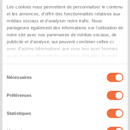
Les cookies nous permettent de personnaliser le contenu
4- Non auditée
et les annonces, d'offrir des fonctionnalités relatives aux
médias sociaux et d'analyser notre trafic. Nous
Cote de sécurité : Ontario
partageons également des informations sur l'utilisation de
notre site avec nos partenaires de médias sociaux, de
1- Excellente
publicité et d'analyse, qui peuvent combiner celles-ci
avec d'autres informations que vous leur avez fournies
Cote de sécurité: autres provinces
ou qu'ils ont collectées lors de votre utilisation de leurs
services.
Non-spécifié
Sélection
Nécessaires
du
Assurances et immatriculation
consentement
Préférences
Possède ses propres assurances
The driver hold a driving licence from:
Statistiques
quebec