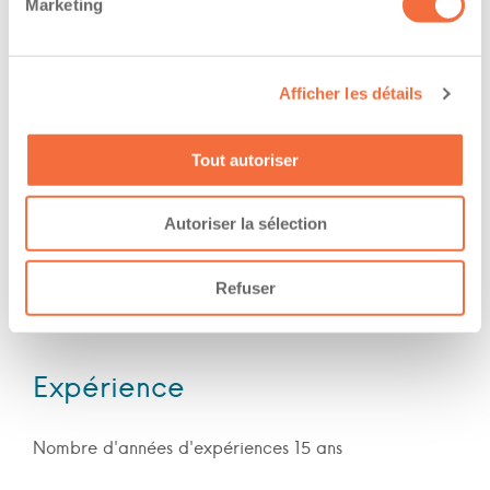
Marketing
Has a vehicle registered in the following
province:
Afficher les détails
quebec
Diplômes et certifications
Tout autoriser
The owner-operator has the ability to
Autoriser la sélection
work at/during :
Refuser
Jour
Expérience
Nombre d'années d'expériences 15 ans