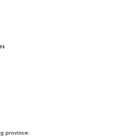
es
ng province: