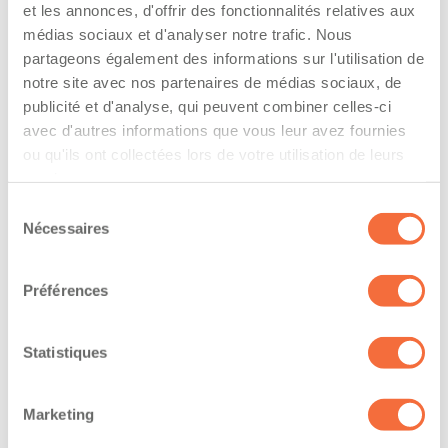
The driver hold a driving licence from:
et les annonces, d'offrir des fonctionnalités relatives aux
médias sociaux et d'analyser notre trafic. Nous
quebec
partageons également des informations sur l'utilisation de
notre site avec nos partenaires de médias sociaux, de
Has a vehicle registered in the following
publicité et d'analyse, qui peuvent combiner celles-ci
province:
avec d'autres informations que vous leur avez fournies
quebec
ou qu'ils ont collectées lors de votre utilisation de leurs
services.
Diplômes et certifications
Sélection
Nécessaires
du
consentement
Formations / certifications - Mention F sur le
permis de conduire
Préférences
Formations / certifications - Mention M sur le
permis de conduire
Statistiques
The owner-operator has the ability to
work at/during :
Marketing