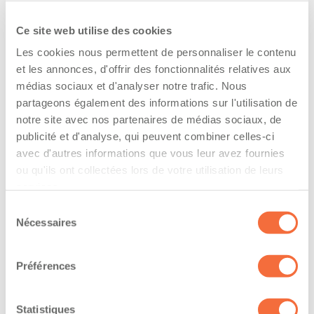
l’entreprise
Ce site web utilise des cookies
The driver hold a driving licence from:
Les cookies nous permettent de personnaliser le contenu
quebec
et les annonces, d'offrir des fonctionnalités relatives aux
médias sociaux et d'analyser notre trafic. Nous
Has a vehicle registered in the following
partageons également des informations sur l'utilisation de
province:
notre site avec nos partenaires de médias sociaux, de
publicité et d'analyse, qui peuvent combiner celles-ci
quebec
avec d'autres informations que vous leur avez fournies
ou qu'ils ont collectées lors de votre utilisation de leurs
Diplômes et certifications
services.
Sélection
Formations / certifications - Certification de
Nécessaires
du
conduite d'un chariot élévateur (cariste)
consentement
Formations / certifications - Mention F sur le
permis de conduire
Préférences
Formations / certifications - Mention M sur le
permis de conduire
Statistiques