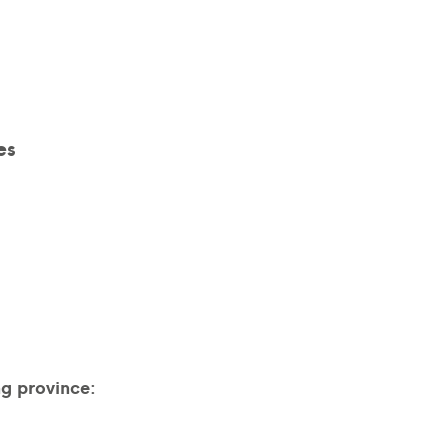
es
ng province: