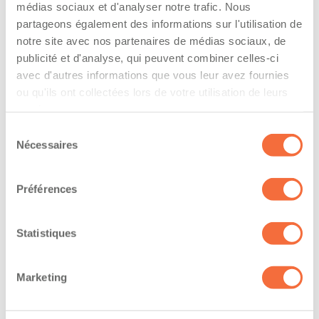
The driver hold a driving licence from:
médias sociaux et d'analyser notre trafic. Nous
partageons également des informations sur l'utilisation de
quebec
notre site avec nos partenaires de médias sociaux, de
publicité et d'analyse, qui peuvent combiner celles-ci
Has a vehicle registered in the following
avec d'autres informations que vous leur avez fournies
province:
ou qu'ils ont collectées lors de votre utilisation de leurs
services.
quebec
Sélection
Nécessaires
Diplômes et certifications
du
consentement
Le chauffeur professionnel possède un diplôme
Préférences
reconnu en conduite de véhicules lourds
Formations / certifications - Mention M sur le
permis de conduire
Statistiques
The owner-operator has the ability to
Marketing
work at/during :