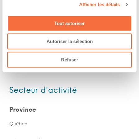
Afficher les détails
Fin de semaine
Expérience
Tout autoriser
Autoriser la sélection
Nombre d'années d'expériences 2 ans
Description de l’expérience professionnelle :
Refuser
expérience dans les villes et régionales
Secteur d'activité
Province
Québec