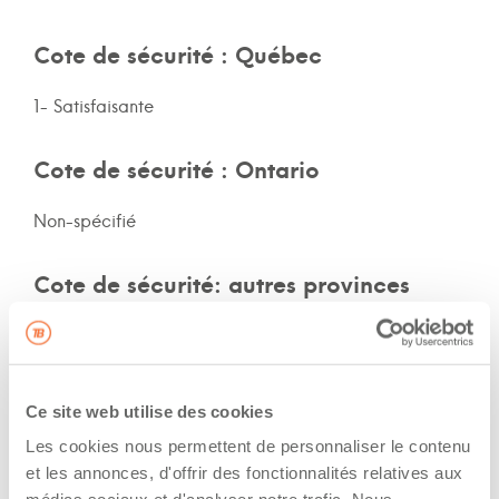
Cote de sécurité : Québec
1- Satisfaisante
Cote de sécurité : Ontario
Non-spécifié
Cote de sécurité: autres provinces
Quebec
Assurances et immatriculation
Ce site web utilise des cookies
Les cookies nous permettent de personnaliser le contenu
Veux adhérer aux assurances de la flotte de
l’entreprise
et les annonces, d'offrir des fonctionnalités relatives aux