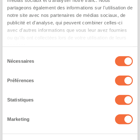
médias sociaux et d'analyser notre trafic. Nous
The driver hold a driving licence from:
partageons également des informations sur l'utilisation de
notre site avec nos partenaires de médias sociaux, de
quebec
publicité et d'analyse, qui peuvent combiner celles-ci
avec d'autres informations que vous leur avez fournies
Has a vehicle registered in the following
ou qu'ils ont collectées lors de votre utilisation de leurs
province:
services.
quebec
Sélection
Nécessaires
du
consentement
Diplômes et certifications
Préférences
The owner-operator has the ability to
Statistiques
work at/during :
Jour
Marketing
Soir
Nuit