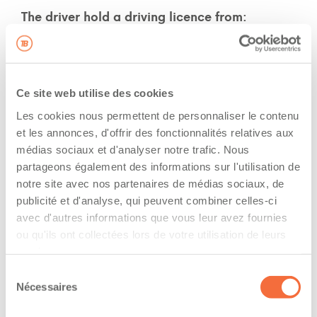
The driver hold a driving licence from:
quebec
Has a vehicle registered in the following
Ce site web utilise des cookies
province:
Les cookies nous permettent de personnaliser le contenu
quebec
et les annonces, d'offrir des fonctionnalités relatives aux
médias sociaux et d'analyser notre trafic. Nous
Diplômes et certifications
partageons également des informations sur l'utilisation de
notre site avec nos partenaires de médias sociaux, de
Le chauffeur professionnel possède un diplôme
publicité et d'analyse, qui peuvent combiner celles-ci
reconnu en conduite de véhicules lourds
avec d'autres informations que vous leur avez fournies
Formations / certifications - Transport de
ou qu'ils ont collectées lors de votre utilisation de leurs
marchandises dangereuses (TMD)
services.
Formations / certifications - Système d'information
Sélection
sur les marchandises dangereuses utilisées au
Nécessaires
du
travail (SIMDUT)
consentement