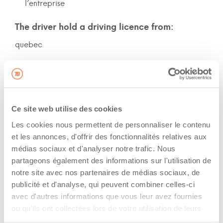
l’entreprise
The driver hold a driving licence from:
quebec
Has a vehicle registered in the following
province:
quebec
Ce site web utilise des cookies
Les cookies nous permettent de personnaliser le contenu
Diplômes et certifications
et les annonces, d'offrir des fonctionnalités relatives aux
médias sociaux et d'analyser notre trafic. Nous
Formations / certifications - Système d'information
partageons également des informations sur l'utilisation de
sur les marchandises dangereuses utilisées au
notre site avec nos partenaires de médias sociaux, de
travail (SIMDUT)
publicité et d'analyse, qui peuvent combiner celles-ci
Formations / certifications - Certification de
avec d'autres informations que vous leur avez fournies
conduite d'un chariot élévateur (cariste)
ou qu'ils ont collectées lors de votre utilisation de leurs
Formations / certifications - Mention F sur le
services.