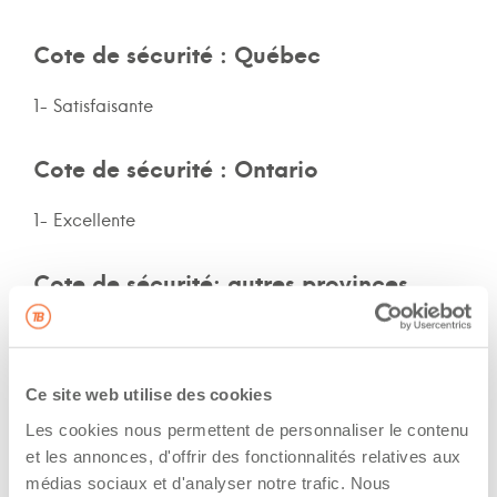
Cote de sécurité : Québec
1- Satisfaisante
Cote de sécurité : Ontario
1- Excellente
Cote de sécurité: autres provinces
QC
Assurances et immatriculation
Ce site web utilise des cookies
Les cookies nous permettent de personnaliser le contenu
Veux adhérer aux assurances de la flotte de
et les annonces, d'offrir des fonctionnalités relatives aux
l’entreprise
médias sociaux et d'analyser notre trafic. Nous