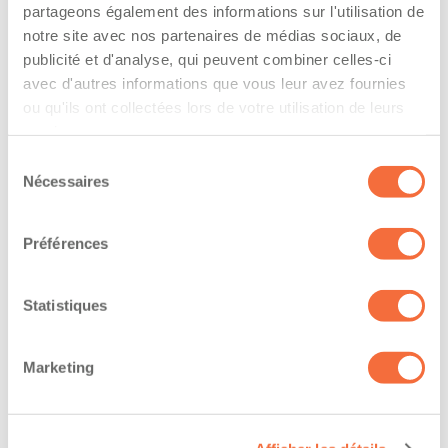
partageons également des informations sur l'utilisation de
The driver hold a driving licence from:
notre site avec nos partenaires de médias sociaux, de
quebec
publicité et d'analyse, qui peuvent combiner celles-ci
avec d'autres informations que vous leur avez fournies
Has a vehicle registered in the following
ou qu'ils ont collectées lors de votre utilisation de leurs
services.
province:
Sélection
quebec
Nécessaires
du
consentement
Diplômes et certifications
Préférences
Formations / certifications - Système d'information
sur les marchandises dangereuses utilisées au
Statistiques
travail (SIMDUT)
Formations / certifications - Certification de
conduite d'un chariot élévateur (cariste)
Marketing
The owner-operator has the ability to