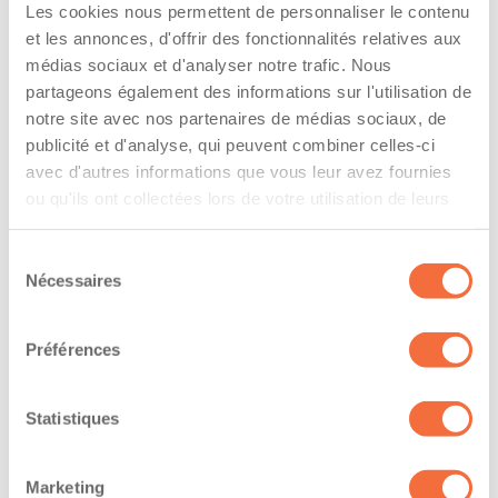
The driver hold a driving licence from:
Les cookies nous permettent de personnaliser le contenu
et les annonces, d'offrir des fonctionnalités relatives aux
quebec
médias sociaux et d'analyser notre trafic. Nous
partageons également des informations sur l'utilisation de
Has a vehicle registered in the following
notre site avec nos partenaires de médias sociaux, de
province:
publicité et d'analyse, qui peuvent combiner celles-ci
quebec
avec d'autres informations que vous leur avez fournies
ou qu'ils ont collectées lors de votre utilisation de leurs
services.
Diplômes et certifications
Sélection
Nécessaires
du
Formations / certifications - Système d'information
sur les marchandises dangereuses utilisées au
consentement
travail (SIMDUT)
Préférences
Formations / certifications - Certification de
conduite d'un chariot élévateur (cariste)
Statistiques
Formations / certifications - Carte pour permis de
transport d'explosifs
Marketing