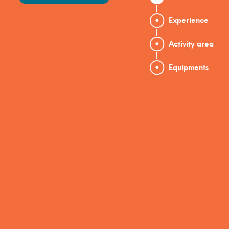
Experience
Activity area
Equipments