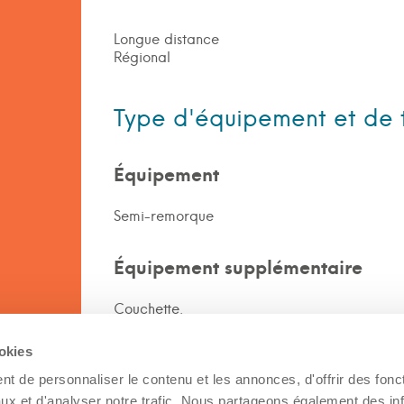
Longue distance
Régional
Type d'équipement et de 
Équipement
Semi-remorque
Équipement supplémentaire
Couchette,
ookies
Type de transport
t de personnaliser le contenu et les annonces, d'offrir des fonct
Camion/Remorque chauffée
ux et d'analyser notre trafic. Nous partageons également des in