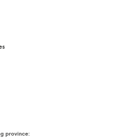
es
ng province: