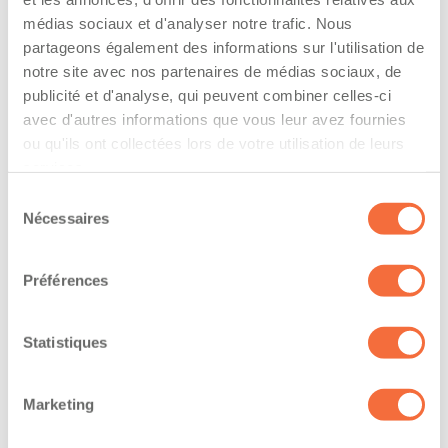
The driver hold a driving licence from:
médias sociaux et d'analyser notre trafic. Nous
quebec
partageons également des informations sur l'utilisation de
notre site avec nos partenaires de médias sociaux, de
Has a vehicle registered in the following
publicité et d'analyse, qui peuvent combiner celles-ci
province:
avec d'autres informations que vous leur avez fournies
ou qu'ils ont collectées lors de votre utilisation de leurs
quebec
services.
Sélection
Diplômes et certifications
Nécessaires
du
consentement
Formations / certifications - Transport de
marchandises dangereuses (TMD)
Préférences
Formations / certifications - Mention F sur le
permis de conduire
Statistiques
Formations / certifications - Mention M sur le
permis de conduire
Marketing
The owner-operator has the ability to