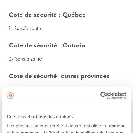
Cote de sécurité : Québec
1- Satisfaisante
Cote de sécurité : Ontario
2- Satisfaisante
Cote de sécurité: autres provinces
Non-spécifié
Assurances et immatriculation
Ce site web utilise des cookies
Possède ses propres assurances
Les cookies nous permettent de personnaliser le contenu
et les annonces, d'offrir des fonctionnalités relatives aux