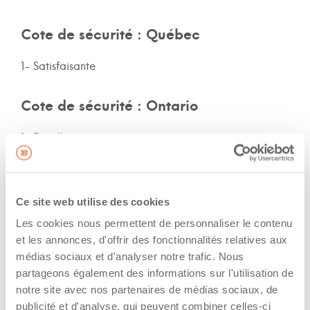
Cote de sécurité : Québec
1- Satisfaisante
Cote de sécurité : Ontario
1- Excellente
Cote de sécurité: autres provinces
Ce site web utilise des cookies
Non-spécifié
Les cookies nous permettent de personnaliser le contenu
et les annonces, d'offrir des fonctionnalités relatives aux
Assurances et immatriculation
médias sociaux et d'analyser notre trafic. Nous
partageons également des informations sur l'utilisation de
Possède ses propres assurances
notre site avec nos partenaires de médias sociaux, de
Veux adhérer aux assurances de la flotte de
publicité et d'analyse, qui peuvent combiner celles-ci