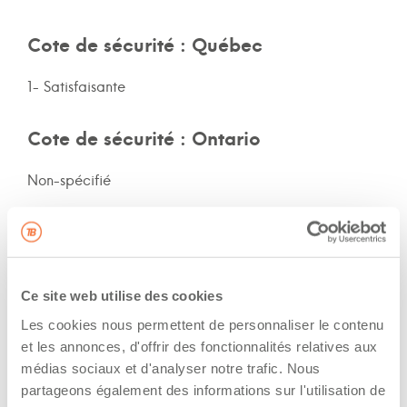
Cote de sécurité : Québec
1- Satisfaisante
Cote de sécurité : Ontario
Non-spécifié
Cote de sécurité: autres provinces
Non-spécifié
Ce site web utilise des cookies
Assurances et immatriculation
Les cookies nous permettent de personnaliser le contenu
et les annonces, d'offrir des fonctionnalités relatives aux
Possède ses propres assurances
médias sociaux et d'analyser notre trafic. Nous
partageons également des informations sur l'utilisation de
Veux adhérer aux assurances de la flotte de