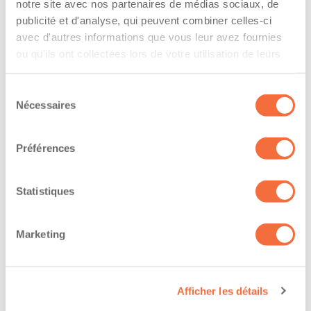
l’entreprise
notre site avec nos partenaires de médias sociaux, de
publicité et d'analyse, qui peuvent combiner celles-ci
The driver hold a driving licence from:
avec d'autres informations que vous leur avez fournies
ou qu'ils ont collectées lors de votre utilisation de leurs
quebec
services.
Sélection
Has a vehicle registered in the following
Nécessaires
du
province:
consentement
quebec
Préférences
Diplômes et certifications
Statistiques
The owner-operator has the ability to
Marketing
work at/during :
Soir
Afficher les détails
Nuit