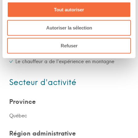
Fin de semaine
Tout autoriser
Expérience
Autoriser la sélection
Nombre d'années d'expériences 12 ans
Refuser
Le chauffeur a de l'expérience en forêt
Le chauffeur a de l'expérience en montagne
Secteur d'activité
Province
Québec
Région administrative