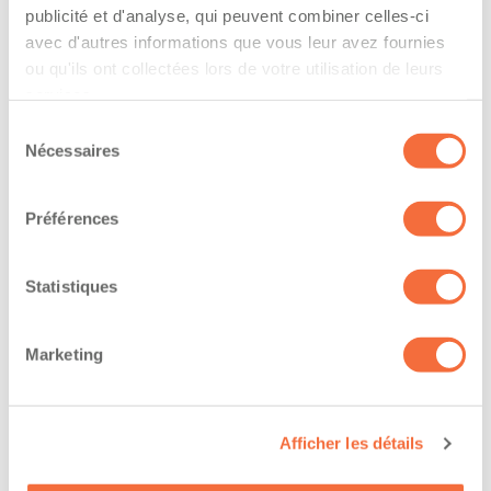
l’entreprise
publicité et d'analyse, qui peuvent combiner celles-ci
avec d'autres informations que vous leur avez fournies
The driver hold a driving licence from:
ou qu'ils ont collectées lors de votre utilisation de leurs
services.
quebec
Sélection
Has a vehicle registered in the following
Nécessaires
du
consentement
province:
Préférences
quebec
Diplômes et certifications
Statistiques
The owner-operator has the ability to
Marketing
work at/during :
Jour
Afficher les détails
Soir