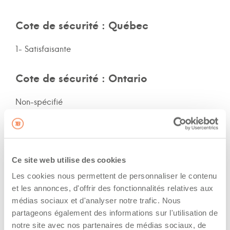
Cote de sécurité : Québec
1- Satisfaisante
Cote de sécurité : Ontario
Non-spécifié
Cote de sécurité: autres provinces
Non-spécifié
Ce site web utilise des cookies
Les cookies nous permettent de personnaliser le contenu
Assurances et immatriculation
et les annonces, d'offrir des fonctionnalités relatives aux
médias sociaux et d'analyser notre trafic. Nous
Possède ses propres assurances
partageons également des informations sur l'utilisation de
Veux adhérer aux assurances de la flotte de
notre site avec nos partenaires de médias sociaux, de