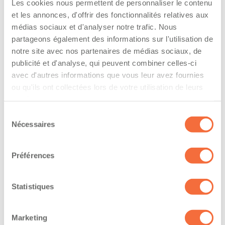
Les cookies nous permettent de personnaliser le contenu
The driver hold a driving licence from:
et les annonces, d'offrir des fonctionnalités relatives aux
médias sociaux et d'analyser notre trafic. Nous
quebec
partageons également des informations sur l'utilisation de
notre site avec nos partenaires de médias sociaux, de
Has a vehicle registered in the following
publicité et d'analyse, qui peuvent combiner celles-ci
province:
avec d'autres informations que vous leur avez fournies
ou qu'ils ont collectées lors de votre utilisation de leurs
quebec
services.
Diplômes et certifications
Sélection
Nécessaires
du
consentement
Le chauffeur professionnel possède un diplôme
reconnu en conduite de véhicules lourds
Préférences
Année d’obtention du DEP :
Statistiques
2
Formations / certifications - Transport de
marchandises dangereuses (TMD)
Marketing