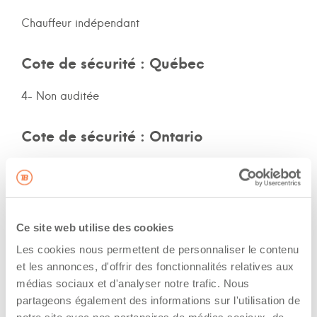
Chauffeur indépendant
Cote de sécurité : Québec
4- Non auditée
Cote de sécurité : Ontario
Non-spécifié
Cote de sécurité: autres provinces
Ce site web utilise des cookies
QC
Les cookies nous permettent de personnaliser le contenu
et les annonces, d'offrir des fonctionnalités relatives aux
Assurances et immatriculation
médias sociaux et d'analyser notre trafic. Nous
partageons également des informations sur l'utilisation de
Possède ses propres assurances