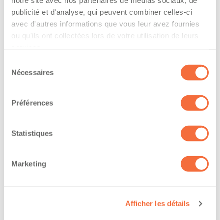
notre site avec nos partenaires de médias sociaux, de
publicité et d'analyse, qui peuvent combiner celles-ci
The driver hold a driving licence from:
avec d'autres informations que vous leur avez fournies
ou qu'ils ont collectées lors de votre utilisation de leurs
quebec
services.
Has a vehicle registered in the following
Sélection
Nécessaires
du
province:
consentement
quebec
Préférences
Diplômes et certifications
Statistiques
The owner-operator has the ability to
Marketing
work at/during :
Jour
Afficher les détails
Soir