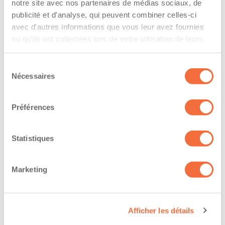
l’entreprise
notre site avec nos partenaires de médias sociaux, de
publicité et d'analyse, qui peuvent combiner celles-ci
The driver hold a driving licence from:
avec d'autres informations que vous leur avez fournies
ou qu'ils ont collectées lors de votre utilisation de leurs
quebec
services.
Sélection
Has a vehicle registered in the following
Nécessaires
du
province:
consentement
quebec
Préférences
Diplômes et certifications
Statistiques
The owner-operator has the ability to
Marketing
work at/during :
Jour
Afficher les détails
Soir