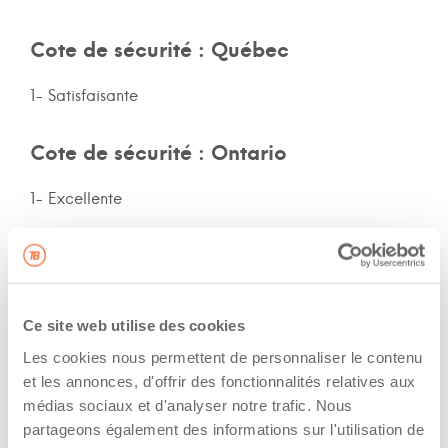
Cote de sécurité : Québec
1- Satisfaisante
Cote de sécurité : Ontario
1- Excellente
Cote de sécurité: autres provinces
Non-spécifié
Ce site web utilise des cookies
Assurances et immatriculation
Les cookies nous permettent de personnaliser le contenu
et les annonces, d'offrir des fonctionnalités relatives aux
Possède ses propres assurances
médias sociaux et d'analyser notre trafic. Nous
partageons également des informations sur l'utilisation de
Veux adhérer aux assurances de la flotte de