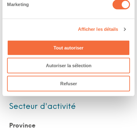
Marketing
work at/during :
Jour
Soir
Afficher les détails
Nuit
Fin de semaine
Tout autoriser
Autoriser la sélection
Expérience
Refuser
Nombre d'années d'expériences 0 an
Secteur d'activité
Province