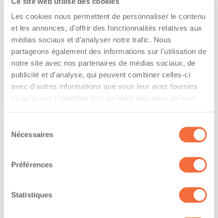
Ce site web utilise des cookies
l’entreprise
Les cookies nous permettent de personnaliser le contenu
The driver hold a driving licence from:
et les annonces, d'offrir des fonctionnalités relatives aux
médias sociaux et d'analyser notre trafic. Nous
quebec
partageons également des informations sur l'utilisation de
notre site avec nos partenaires de médias sociaux, de
Has a vehicle registered in the following
publicité et d'analyse, qui peuvent combiner celles-ci
province:
avec d'autres informations que vous leur avez fournies
ou qu'ils ont collectées lors de votre utilisation de leurs
quebec
services.
Sélection
Diplômes et certifications
Nécessaires
du
consentement
Formations / certifications - Mention F sur le
permis de conduire
Préférences
Formations / certifications - Mention M sur le
permis de conduire
Statistiques
The owner-operator has the ability to