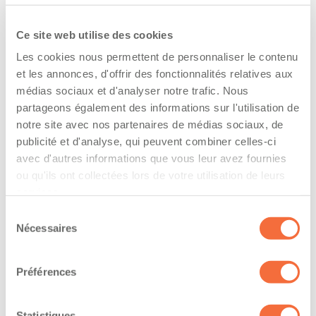
l’entreprise
Ce site web utilise des cookies
The driver hold a driving licence from:
Les cookies nous permettent de personnaliser le contenu
quebec
et les annonces, d'offrir des fonctionnalités relatives aux
médias sociaux et d'analyser notre trafic. Nous
Has a vehicle registered in the following
partageons également des informations sur l'utilisation de
province:
notre site avec nos partenaires de médias sociaux, de
publicité et d'analyse, qui peuvent combiner celles-ci
quebec
avec d'autres informations que vous leur avez fournies
ou qu'ils ont collectées lors de votre utilisation de leurs
Diplômes et certifications
services.
Sélection
Le chauffeur professionnel possède un diplôme
Nécessaires
reconnu en conduite de véhicules lourds
du
consentement
Formations / certifications - Certification de
conduite d'un chariot élévateur (cariste)
Préférences
Formations / certifications - Carte FAST
Formations / certifications - Mention T sur le
Statistiques