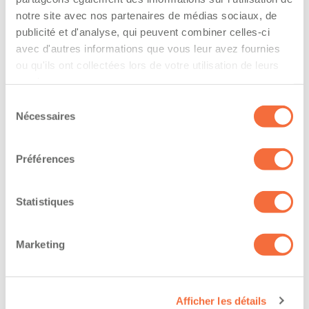
The driver hold a driving licence from:
notre site avec nos partenaires de médias sociaux, de
quebec
publicité et d'analyse, qui peuvent combiner celles-ci
avec d'autres informations que vous leur avez fournies
Has a vehicle registered in the following
ou qu'ils ont collectées lors de votre utilisation de leurs
province:
services.
Sélection
quebec
Nécessaires
du
consentement
Diplômes et certifications
Préférences
The owner-operator has the ability to
Statistiques
work at/during :
Jour
Marketing
Soir
Fin de semaine
Afficher les détails