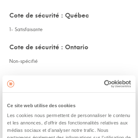
Cote de sécurité : Québec
1- Satisfaisante
Cote de sécurité : Ontario
Non-spécifié
Cote de sécurité: autres provinces
Non-spécifié
Ce site web utilise des cookies
Assurances et immatriculation
Les cookies nous permettent de personnaliser le contenu
et les annonces, d'offrir des fonctionnalités relatives aux
Possède ses propres assurances
médias sociaux et d'analyser notre trafic. Nous
partageons également des informations sur l'utilisation de