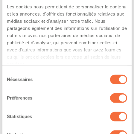
Les cookies nous permettent de personnaliser le contenu
The driver hold a driving licence from:
et les annonces, d'offrir des fonctionnalités relatives aux
médias sociaux et d'analyser notre trafic. Nous
quebec
partageons également des informations sur l'utilisation de
notre site avec nos partenaires de médias sociaux, de
Has a vehicle registered in the following
publicité et d'analyse, qui peuvent combiner celles-ci
province:
avec d'autres informations que vous leur avez fournies
ou qu'ils ont collectées lors de votre utilisation de leurs
quebec
services.
Sélection
Diplômes et certifications
Nécessaires
du
consentement
The owner-operator has the ability to
Préférences
work at/during :
Statistiques
Jour
Soir