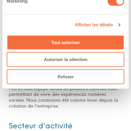
Marketing
Nuit
Fin de semaine
Afficher les détails
Expérience
Tout autoriser
Nombre d'années d'expériences 4 ans
Le chauffeur a de l'expérience en forêt
Autoriser la sélection
Le chauffeur a de l'expérience en montagne
Refuser
Description de l’expérience professionnelle :
Moi et mon équipe avons eu plusieurs contrats nous
permettant de vivre des expériences routières
variées. Nous conduisons été comme hiver depuis la
création de l'entreprise.
Secteur d'activité